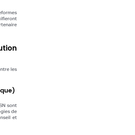
teformes
fieront
rtenaire
ution
ntre les
ique)
ESN sont
ogies de
nseil et