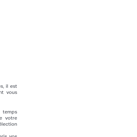
, il est
nt vous
e temps
e votre
élection
ris vos