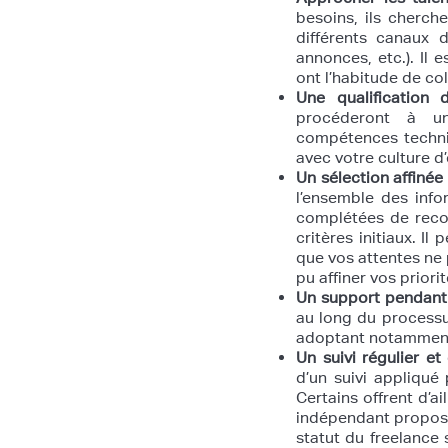
besoins, ils cherch
différents canaux 
annonces, etc.). Il e
ont l’habitude de col
Une qualification 
procéderont à une
compétences techniq
avec votre culture d’
Un sélection affinée
l’ensemble des info
complétées de reco
critères initiaux. Il
que vos attentes ne 
pu affiner vos priori
Un support pendant 
au long du processu
adoptant notamment 
Un suivi régulier et
d’un suivi appliqué 
Certains offrent d’a
indépendant proposé
statut du freelance