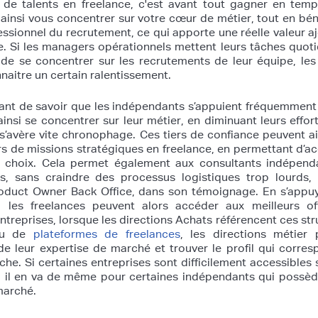
de talents en freelance, c'est avant tout gagner en temp
 ainsi vous concentrer sur votre cœur de métier, tout en bén
fessionnel du recrutement, ce qui apporte une réelle valeur a
ise. Si les managers opérationnels mettent leurs tâches quot
 de se concentrer sur les recrutements de leur équipe, les
naitre un certain ralentissement.
tant de savoir que les indépendants s’appuient fréquemment
ainsi se concentrer sur leur métier, en diminuant leurs effort
s’avère vite chronophage. Ces tiers de confiance peuvent ai
rs de missions stratégiques en freelance, en permettant d’a
r choix. Cela permet également aux consultants indépend
es, sans craindre des processus logistiques trop lourds
roduct Owner Back Office, dans son témoignage. En s’appu
s, les freelances peuvent alors accéder aux meilleurs of
ntreprises, lorsque les directions Achats référencent ces str
 ou de
plateformes de freelances
, les directions métier 
de leur expertise de marché et trouver le profil qui corre
che. Si certaines entreprises sont difficilement accessibles 
, il en va de même pour certaines indépendants qui possè
marché.