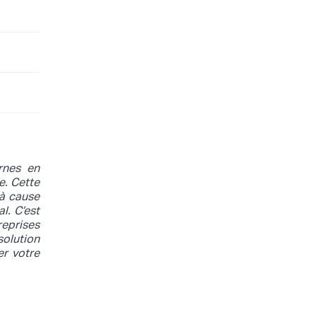
rnes en
e. Cette
 à cause
l. C’est
reprises
solution
er votre