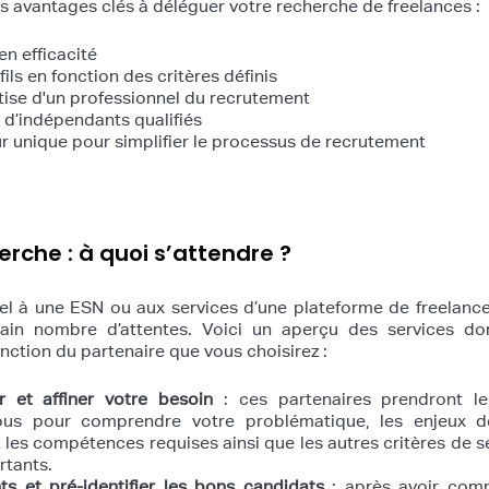
es avantages clés à déléguer votre recherche de freelances :
n efficacité
ils en fonction des critères définis
rtise d'un professionnel du recrutement
 d’indépendants qualifiés
ur unique pour simplifier le processus de recrutement
rche : à quoi s’attendre ?
l à une ESN ou aux services d’une plateforme de freelances
tain nombre d’attentes. Voici un aperçu des services do
nction du partenaire que vous choisirez :
 et affiner votre besoin
: ces partenaires prendront l
ous pour comprendre votre problématique, les enjeux d
et les compétences requises ainsi que les autres critères de s
rtants.
ts et pré-identifier les bons candidats
: après avoir comp