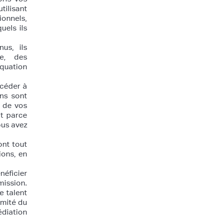
tilisant
onnels,
uels ils
us, ils
le, des
quation
ccéder à
ons sont
 de vos
it parce
ous avez
nt tout
ions, en
néficier
mission.
e talent
rmité du
édiation