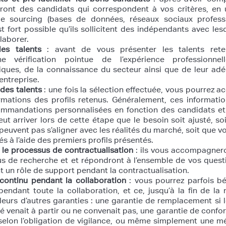
eront des candidats qui correspondent à vos critères, en u
de sourcing (bases de données, réseaux sociaux professi
st fort possible qu’ils sollicitent des indépendants avec lesq
laborer.
des talents
: avant de vous présenter les talents reten
 vérification pointue de l’expérience professionnel
ues, de la connaissance du secteur ainsi que de leur adé
entreprise.
 des talents
: une fois la sélection effectuée, vous pourrez a
rmations des profils retenus. Généralement, ces informati
mmandations personnalisées en fonction des candidats et
 peut arriver lors de cette étape que le besoin soit ajusté, so
peuvent pas s’aligner avec les réalités du marché, soit que v
tés à l’aide des premiers profils présentés.
le processus de contractualisation
: ils vous accompagnero
s de recherche et et répondront à l’ensemble de vos quest
un rôle de support pendant la contractualisation.
 continu pendant la collaboration
: vous pourrez parfois bé
pendant toute la collaboration, et ce, jusqu’à la fin de la 
illeurs d’autres garanties : une garantie de remplacement si l
 venait à partir ou ne convenait pas, une garantie de confo
 selon l’obligation de vigilance, ou même simplement une m