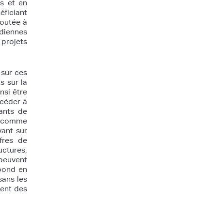
s et en
éficiant
joutée à
idiennes
 projets
 sur ces
s sur la
nsi être
ccéder à
ants de
, comme
yant sur
fres de
uctures,
peuvent
spond en
sans les
dent des