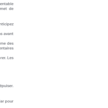
rentable
rmet de
nticipez
ns avant
omme des
entaires
rer. Les
puiser.
dar pour