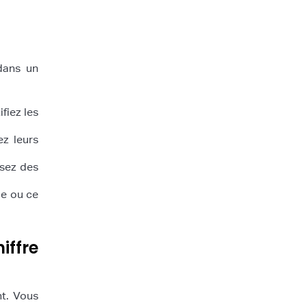
 dans un
fiez les
z leurs
sez des
ue ou ce
ffre
nt. Vous