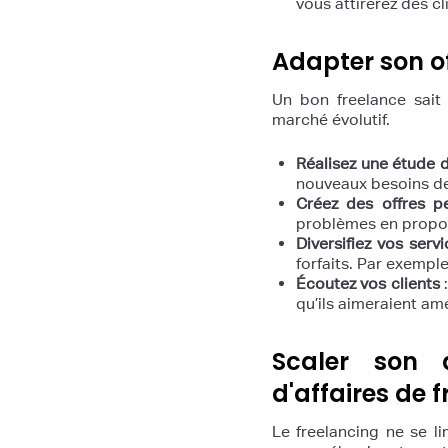
vous attirerez des cl
Adapter son of
Un bon freelance sait 
marché évolutif.
Réalisez une étude 
nouveaux besoins de
Créez des offres p
problèmes en propos
Diversifiez vos serv
forfaits. Par exempl
Écoutez vos clients
:
qu’ils aimeraient am
Scaler son 
d'affaires de 
Le freelancing ne se l