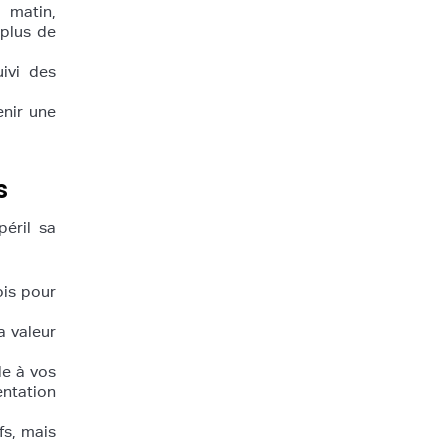
 matin,
 plus de
ivi des
nir une
s
péril sa
is pour
a valeur
le à vos
ntation
fs, mais