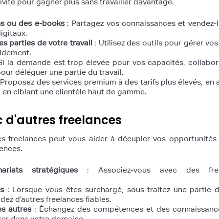
ivité pour gagner plus sans travailler davantage.
ns ou des e-books
: Partagez vos connaissances et vendez-
igitaux.
s parties de votre travail
: Utilisez des outils pour gérer vos
pidement.
Si la demande est trop élevée pour vos capacités, collabo
our déléguer une partie du travail.
 Proposez des services premium à des tarifs plus élevés, en 
 en ciblant une clientèle haut de gamme.
c d'autres freelances
es freelances peut vous aider à décupler vos opportunités
tences.
riats stratégiques
: Associez-vous avec des free
s
: Lorsque vous êtes surchargé, sous-traitez une partie 
ez d’autres freelances fiables.
s autres
: Échangez des compétences et des connaissanc
ser dans votre domaine.