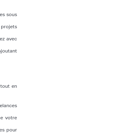
les sous
 projets
rez avec
ajoutant
 tout en
lances
de votre
es pour