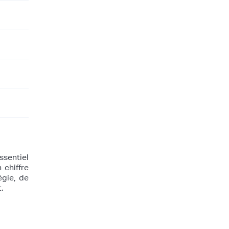
ssentiel
 chiffre
égie, de
.