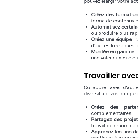
pouvez élargir votre act
Créez des formatio
forme de contenus d
Automatisez certaine
ou produire plus ra
Créez une équipe
: 
d’autres freelances p
Montée en gamme
:
une valeur unique ou
Travailler ave
Collaborer avec d'autr
diversifiant vos compé
Créez des partena
complémentaires.
Partagez des projet
travail ou recommand
Apprenez les uns de
continuer à progres