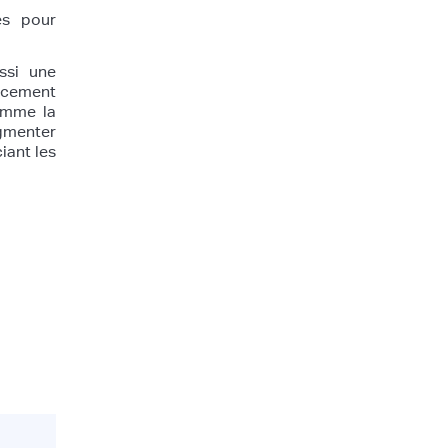
es pour
ssi une
cacement
comme la
ugmenter
iant les