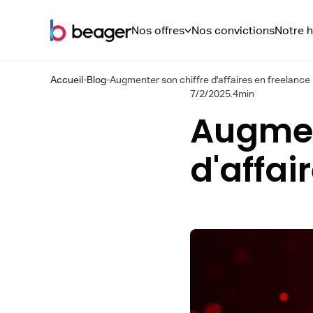
Nos offres
Nos convictions
Notre h
Accueil
-
Blog
-
Augmenter son chiffre d'affaires en freelance
7/2/2025
.
4
min
Augmen
d'affai