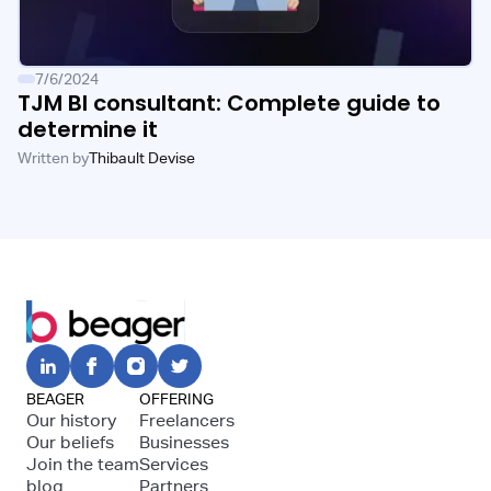
7/6/2024
TJM BI consultant: Complete guide to
determine it
Written by
Thibault Devise
BEAGER
OFFERING
Our history
Freelancers
Our beliefs
Businesses
Join the team
Services
blog
Partners